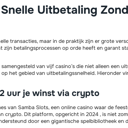
 Snelle Uitbetaling Zon
lle transacties, maar in de praktijk zijn er grote ve
 zijn betalingsprocessen op orde heeft en garant staa
samengesteld van vijf casino’s die niet alleen een ui
 op het gebied van uitbetalingssnelheid. Hieronder vi
2 uur je winst via crypto
s van Samba Slots, een online casino waar de feestel
crypto. Dit platform, opgericht in 2024 , is niet zom
dersteund door een gigantische spelbibliotheek en de 