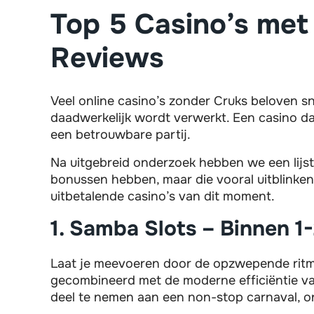
Top 5 Casino’s met
Reviews
Veel online casino’s zonder Cruks beloven sne
daadwerkelijk wordt verwerkt. Een casino dat
een betrouwbare partij.
Na uitgebreid onderzoek hebben we een lijst 
bonussen hebben, maar die vooral uitblinken
uitbetalende casino’s van dit moment.
1. Samba Slots – Binnen 1-
Laat je meevoeren door de opzwepende ritme
gecombineerd met de moderne efficiëntie van 
deel te nemen aan een non-stop carnaval, on