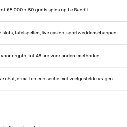
ot €5.000 + 50 gratis spins op Le Bandit
 slots, tafelspellen, live casino, sportweddenschappen
r voor crypto, tot 48 uur voor andere methoden
ive chat, e-mail en een sectie met veelgestelde vragen