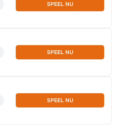
SPEEL NU
SPEEL NU
SPEEL NU