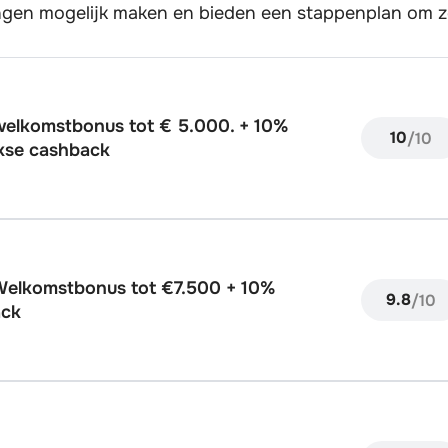
alingen mogelijk maken en bieden een stappenplan om z
elkomstbonus tot € 5.000. + 10%
10
/10
jkse cashback
elkomstbonus tot €7.500 + 10%
9.8
/10
ck